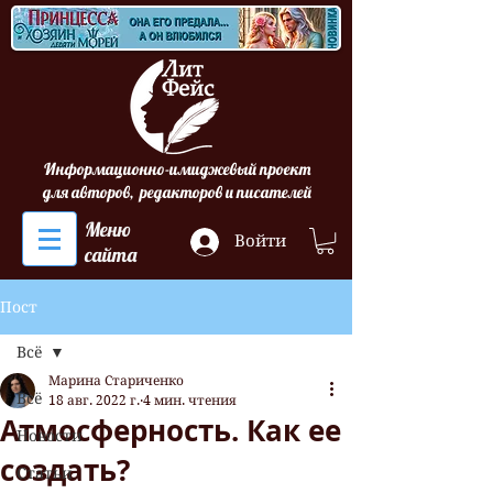
Информационно-имиджевый проект
для авторов, редакторов и писателей
Меню
Войти
сайта
Пост
Всё
Марина Стариченко
Всё
18 авг. 2022 г.
4 мин. чтения
Атмосферность. Как ее
Новости
создать?
Статьи