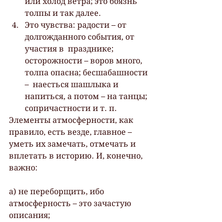
или холод ветра; это боязнь 
толпы и так далее.
Это чувства: радости – от 
долгожданного события, от 
участия в  празднике; 
осторожности – воров много, 
толпа опасна; бесшабашности 
–  наесться шашлыка и 
напиться, а потом – на танцы; 
сопричастности и т. п.
Элементы атмосферности, как 
правило, есть везде, главное – 
уметь их замечать, отмечать и 
вплетать в историю. И, конечно, 
важно:
а) не переборщить, ибо 
атмосферность – это зачастую 
описания;