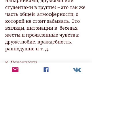
напарниками, друзьями или 
студентами в группе) – это так же 
часть общей  атмосферности, о 
которой не стоит забывать. Это 
взгляды, интонации в  беседах, 
жесты и проявленные чувства: 
дружелюбие, враждебность,  
равнодушие и т. д.
5. Персонажи.
Отдельные личности 
героев
/
персонажей  (или группы) тоже 
могут быть частью атмосферы: 
это и национальная  одежда, и 
вероисповедание с его 
ритуалами, и профессия.
Художник, рисующий на 