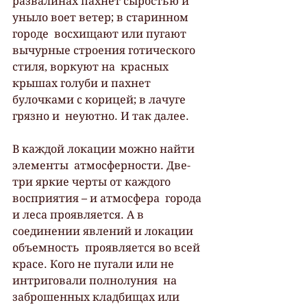
развалинах пахнет сыростью и 
уныло воет ветер; в старинном 
городе  восхищают или пугают 
вычурные строения готического 
стиля, воркуют на  красных 
крышах голуби и пахнет 
булочками с корицей; в лачуге 
грязно и  неуютно. И так далее.
В каждой локации можно найти 
элементы  атмосферности. Две-
три яркие черты от каждого 
восприятия – и атмосфера  города 
и леса проявляется. А в 
соединении явлений и локации 
объемность  проявляется во всей 
красе. Кого не пугали или не 
интриговали полнолуния  на 
заброшенных кладбищах или 