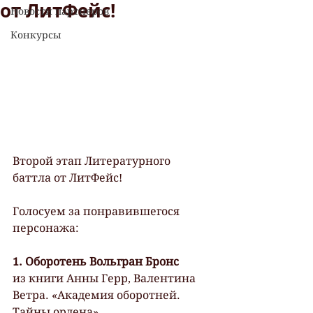
от ЛитФейс!
Новости партнеров
Конкурсы
Второй этап Литературного 
баттла от ЛитФейс!
Голосуем за понравившегося 
персонажа:
1. Оборотень Вольгран Бронс
из книги Анны Герр, Валентина 
Ветра. «Академия оборотней. 
Тайны ордена» 