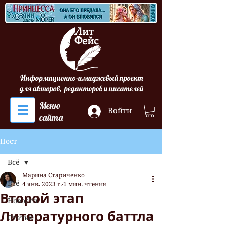
Информационно-имиджевый проект
для авторов, редакторов и писателей
Меню
Войти
сайта
Пост
Всё
Марина Стариченко
Всё
4 янв. 2023 г.
1 мин. чтения
Второй этап
Новости
Литературного баттла
Статьи