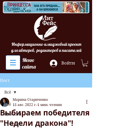
Информационно-имиджевый проект
для авторов, редакторов и писателей
Меню
Войти
сайта
Пост
Всё
Марина Стариченко
Всё
15 авг. 2022 г.
1 мин. чтения
Выбираем победителя
Новости
"Недели дракона"!
Статьи