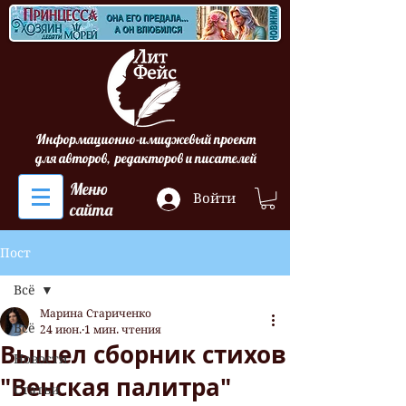
Информационно-имиджевый проект
для авторов, редакторов и писателей
Меню
Войти
сайта
Пост
Всё
Марина Стариченко
Всё
24 июн.
1 мин. чтения
Вышел сборник стихов
Новости
"Венская палитра"
Статьи