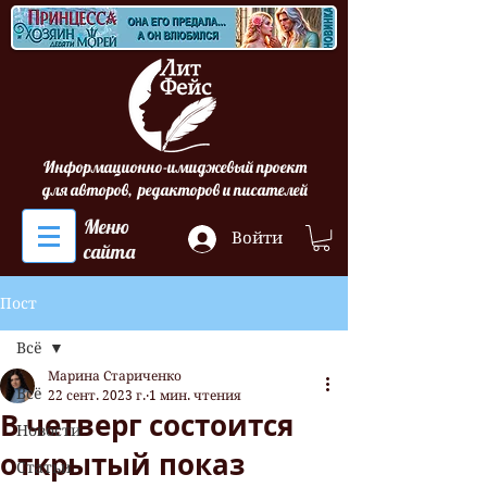
Информационно-имиджевый проект
для авторов, редакторов и писателей
Меню
Войти
сайта
Пост
Всё
Марина Стариченко
Всё
22 сент. 2023 г.
1 мин. чтения
В четверг состоится
Новости
открытый показ
Статьи