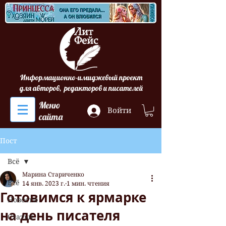
Информационно-имиджевый проект
для авторов, редакторов и писателей
Меню
Войти
сайта
Пост
Всё
Марина Стариченко
Всё
14 янв. 2023 г.
1 мин. чтения
Готовимся к ярмарке
Новости
на день писателя
Статьи