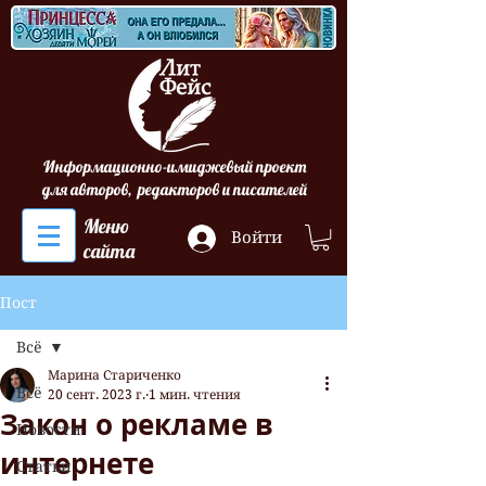
Информационно-имиджевый проект
для авторов, редакторов и писателей
Меню
Войти
сайта
Пост
Всё
Марина Стариченко
Всё
20 сент. 2023 г.
1 мин. чтения
Закон о рекламе в
Новости
интернете
Статьи