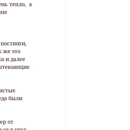
ь тепло,  а 
не  
 постинги, 
 же это 
а и далее 
вытекающие 
чистые 
уда были  
ер от 
ся в угол. 