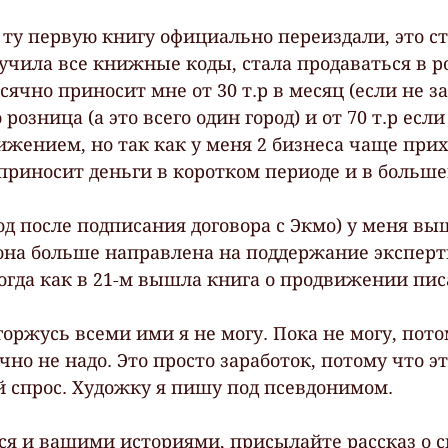
у ту первую книгу официально переиздали, это ст
учила все книжные коды, стала продаваться в ро
ячно приносит мне от 30 т.р в месяц (если не з
розница (а это всего один город) и от 70 т.р если 
жением, но так как у меня 2 бизнеса чаще прих
 приносит деньги в коротком периоде и в больше
 год после подписания договора с Экмо) у меня вы
 она больше направлена на поддержание эксперт
тогда как в 21-м вышла книга о продвижении пис
 горжусь всеми ими я не могу. Пока не могу, пото
чно не надо. Это просто заработок, потому что э
 спрос. Художку я пишу под псевдонимом.
ся и вашими историями, присылайте рассказ о с