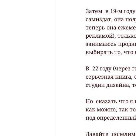
Затем  в 19-м год
самиздат, она пол
теперь она ежемес
рекламой), только 
занимаюсь продви
выбирать то, что
В  22 году (через
серьезная книга,
студии дизайна, 
Но  сказать что я
как можно, так то
под определенный
Давайте  поделим