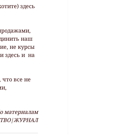
отите) здесь 
 продажами, 
единить наш 
ие, не курсы 
 здесь и  на 
 что все не 
и, 
о материалам
СТВО|ЖУРНАЛ