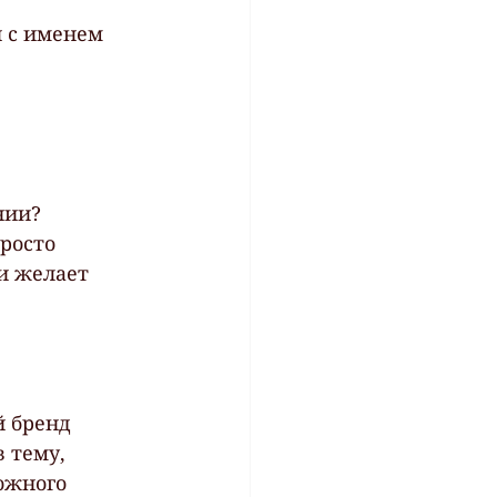
 с именем 
нии?
росто  
и желает  
 бренд  
 тему,  
ожного  