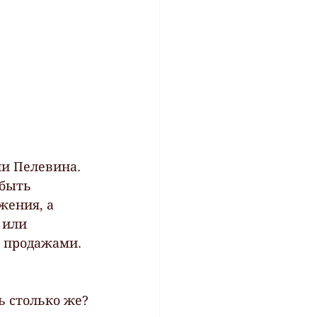
ли Пелевина.
быть  
ения, а 
 или  
 продажами.  
ь столько же?