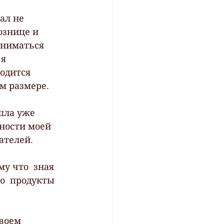
ал не  
знице и  
аниматься  
я  
одится  
м размере.
шла уже  
ности моей  
ателей. 
му что  зная 
то  продукты 
воем 