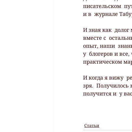
писательском  пут
и в  журнале Таб
И зная как  долог
вместе с  осталь
опыт, наши  знан
у  блогеров и все
практическом мар
И когда я вижу  р
зря.  Получилось 
получится и  у вас
Статьи