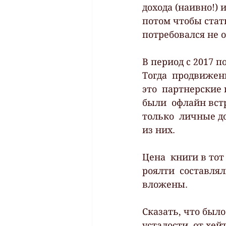
дохода (наивно!) 
потом чтобы стать
потребовался не о
В период с 2017 п
Тогда  продвижени
это  партнерские 
были  офлайн вст
только  личные д
из них.
Цена  книги в тот
роялти  составлял
вложены.
Сказать, что было
усталости, от хей