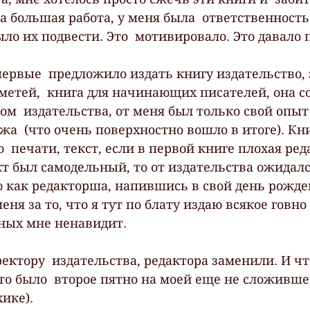
 большая работа, у меня была  ответственность 
ло их подвести. Это  мотивировало. Это давало 
первые  предложило издать книгу издательство, 
метей,  книга для начинающих писателей, она с
ом  издательства, от меня был только свой опыт
жа  (что очень поверхностно вошло в итоге). Кн
  печати, текст, если в первой книге плохая реда
ект был самодельный, то от издательства ожидалс
ю как редакторша, напившись в свой день рожде
еня за то, что я тут по блату издаю всякое говно
бных мне ненавидит.
ектору  издательства, редактора заменили. И чт
это было  второе пятно на моей еще не сложивше
ике).