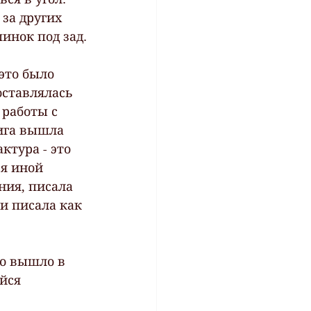
за других 
пинок под зад.
это было 
оставлялась 
 работы с 
ига вышла 
ктура - это 
я иной 
ния, писала 
 и писала как 
о вышло в 
йся 