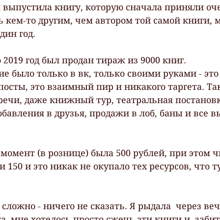
и выпустила книгу, которую сначала приняли очен
 кем-то другим, чем автором той самой книги, м
дин год.
о 2019 год был продан тираж из 9000 книг.
е было только в вк, только своими руками - это
посты, это взаимный пир и никакого таргета. Так
речи, даже книжный тур, театральная постановк
обавления в друзья, продажи в лоб, баны и все 
 момент (в рознице) была 500 рублей, при этом 
и 150 и это никак не окупало тех ресурсов, что т
 сложно - ничего не сказать. Я рыдала  через веч
та, мне хотелось просто сжечь эти книги и  забить