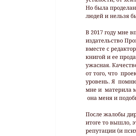
Но была проделана
людей и нельзя бы
В 2017 году мне в
издательство Про
вместе с редактор
книгой и ее прода
ужасная. Качество
от того, что  про
уровень. Я  помн
мне и  материла м
 она меня и подо
После жалобы дир
итоге то вышло, 
репутации (и псих