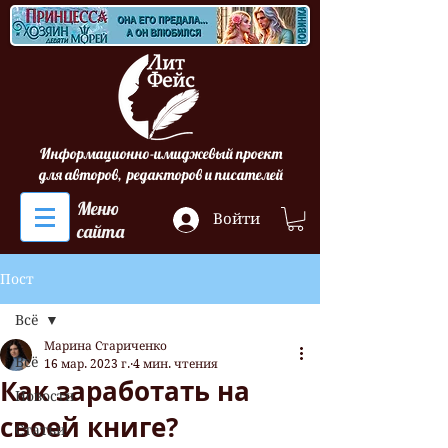
Информационно-имиджевый проект
для авторов, редакторов и писателей
Меню
Войти
сайта
Пост
Всё
Марина Стариченко
Всё
16 мар. 2023 г.
4 мин. чтения
Как заработать на
Новости
своей книге?
Статьи