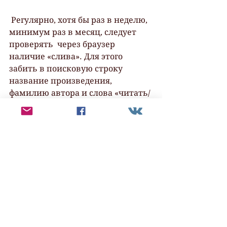
 Регулярно, хотя бы раз в неделю, 
минимум раз в месяц, следует 
проверять  через браузер 
наличие «слива». Для этого 
забить в поисковую строку  
название произведения, 
фамилию автора и слова «читать/
скачать  бесплатно». Далее 
проверить позиции в поисковой 
выдаче. Скорее всего, в  
большинстве библиотек будет 
выставлен ознакомительный 
отрывок. Это  делается для 
привлечения трафика либо в 
конце указывается ссылка, где  
произведение можно 
приобрести. Если текст выложен 
целиком, необходимо  бороться 