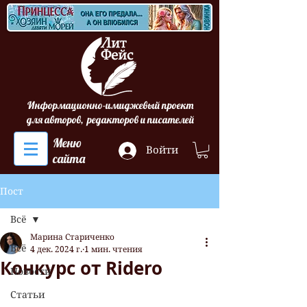
Информационно-имиджевый проект
для авторов, редакторов и писателей
Меню
Войти
сайта
Пост
Всё
Марина Стариченко
Всё
4 дек. 2024 г.
1 мин. чтения
Конкурс от Ridero
Новости
Статьи