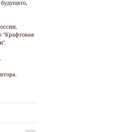
будущего, 
оссии, 
 "Крафтовая 
". 
.
втора.