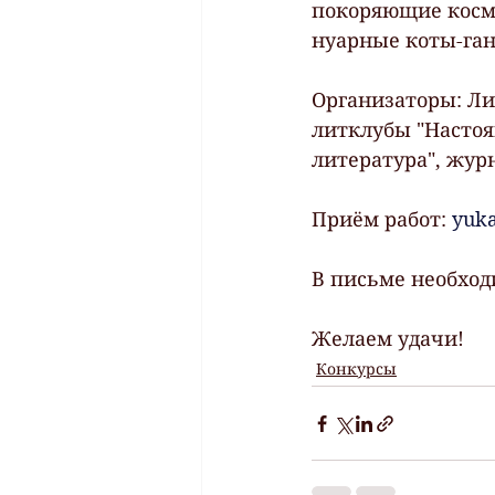
покоряющие косми
нуарные коты-ганг
Организаторы: Ли
литклубы "Настоя
литература", журн
Приём работ: 
yuk
В письме необход
Желаем удачи!
Конкурсы