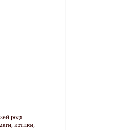
зей рода 
аги, котики, 