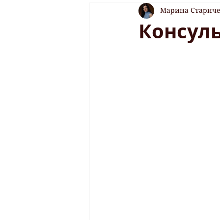
Марина Старич
Консул