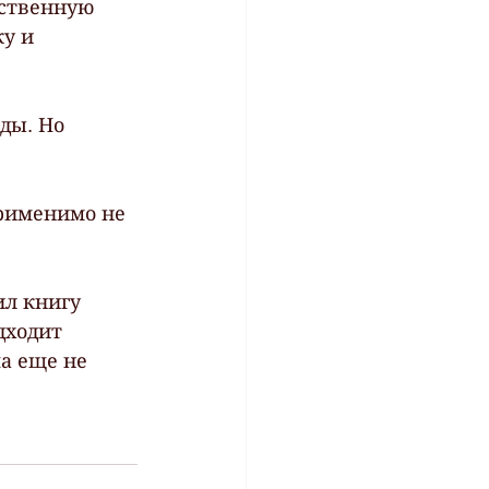
бственную  
у и  
ды. Но 
рименимо не 
л книгу  
ходит  
 еще не  