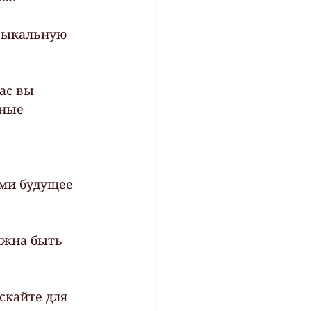
узыкальную 
ас вы  
ные  
ми будущее 
лжна быть 
скайте для 