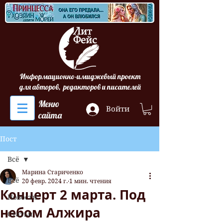
Информационно-имиджевый проект
для авторов, редакторов и писателей
Меню
Войти
сайта
Пост
Всё
Марина Стариченко
Всё
20 февр. 2024 г.
1 мин. чтения
Концерт 2 марта. Под
Новости
небом Алжира
Статьи