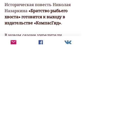
Историческая повесть Николая 
Назаркина 
«Братство рыбьего 
хвоста» готовится к выходу в 
издательстве «КомпасГид»
. 
В новом сезоне учредители 
внесли некоторые изменения в 
Положение о конкурсе, убрав 
пункты, которые особенно 
беспокоили участников, и 
зафиксировав статус Желтой 
папки — списка произведений, 
не дотянувших до финала, но 
имеющих, по мнению экспертов, 
хороший потенциал. 
Произведения на конкурс 
принимаются по электронной 