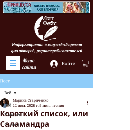
Информационно-имиджевый проект
для авторов, редакторов и писателей
Меню
Войти
сайта
Пост
Всё
Марина Стариченко
Всё
12 июл. 2025 г.
2 мин. чтения
Короткий список, или
Новости
Саламандра
Статьи