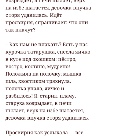
возрыдает, в печи пылает, верх 
на избе шатается, девочка-внучка 
с горя удавилась. Идёт 
просвирня, спрашивает: что они 
так плачут?
– Как нам не плакать? Есть у нас 
курочка-татарушка, снесла яичко 
в куте под окошком: пёстро, 
востро, костяно, мудрено! 
Положила на полочку; мышка 
шла, хвостиком тряхнула, 
полочка упала, яичко и 
разбилось! Я, старик, плачу, 
старуха возрыдает, в печи 
пылает, верх на избе шатается, 
девочка-внучка с горя удавилась.
Просвирня как услыхала — все 