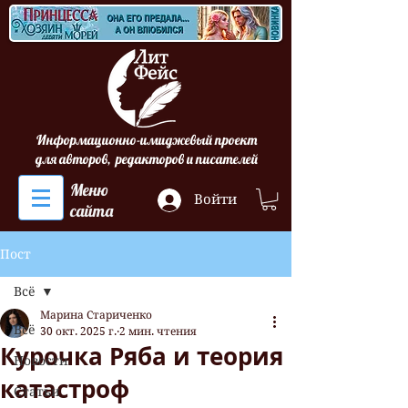
Информационно-имиджевый проект
для авторов, редакторов и писателей
Меню
Войти
сайта
Пост
Всё
Марина Стариченко
Всё
30 окт. 2025 г.
2 мин. чтения
Курочка Ряба и теория
Новости
катастроф
Статьи