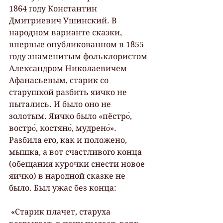
1864 году Константин 
Дмитриевич Ушинский. В 
народном варианте сказки, 
впервые опубликованном в 1855 
году знаменитым фольклористом 
Александром Николаевичем 
Афанасьевым, старик со 
старушкой разбить яичко не 
пытались. И было оно не 
золотым. Яичко было «пёстро́, 
востро́, костяно́, мудрено́». 
Разбила его, как и положено, 
мышка, а вот счастливого конца 
(обещания курочки снести новое 
яичко) в народной сказке не 
было. Был ужас без конца:
 «Старик плачет, старуха 