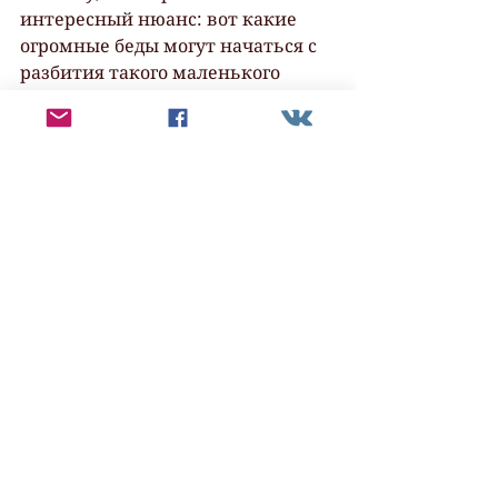
интересный нюанс: вот какие 
огромные беды могут начаться с 
разбития такого маленького 
яичка! А это ничто иное, как 
«эффект бабочки» – одно из 
основных понятий 
математической «теорий 
катастроф» о которой мы 
обязательно поговорим 
подробнее в одном из следующих 
постов.
 «Парадоксальной» сказку сделал 
Ушинский. Зачем старик со 
старушкой сначала сами 
пытаются разбить яичко, а когда 
его случайно разбивает мышка, 
плачут? Может быть, тут та же 