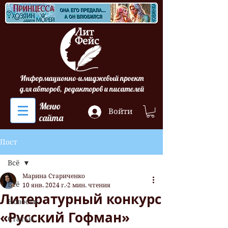
Информационно-имиджевый проект
для авторов, редакторов и писателей
Меню
Войти
сайта
Пост
Всё
Марина Стариченко
Всё
10 янв. 2024 г.
2 мин. чтения
Литературный конкурс
Новости
«Русский Гофман»
Статьи