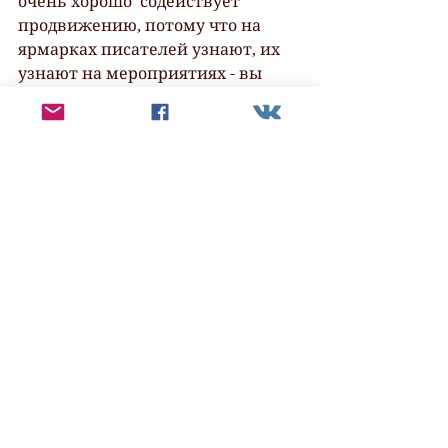
очень хорошо  содействует 
продвижению, потому что на 
ярмарках писателей узнают, их  
узнают на мероприятиях - вы 
становитесь на слуху и когда 
вашу книгу  увидят в рекламе 
или в магазине, о вас вспомнят и 
купят ее. Маркетинг  влияния 
очень важен. Когда писатель в 
коммьюнити — ему гораздо 
проще.  Всегда проще, когда за 
тобой есть тыл. Одному тоже 
можно достичь  результатов, но в 
одиночку долго. Поэтому личный 
бренд важен для  писателя, для 
любого творческого проекта. 
Только так мы можем как-то…  
выделиться среди других. Потому 
что очень большая конкуренция 