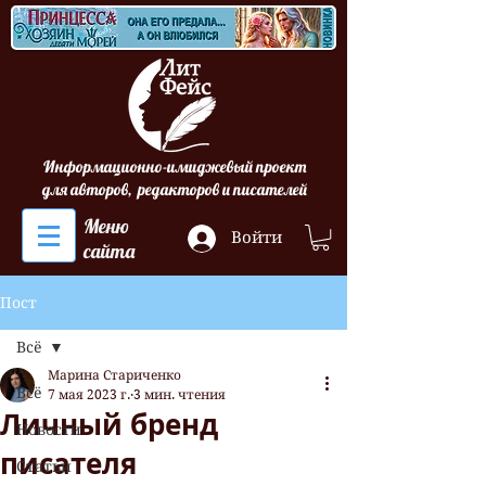
Информационно-имиджевый проект
для авторов, редакторов и писателей
Меню
Войти
сайта
Пост
Всё
Марина Стариченко
Всё
7 мая 2023 г.
3 мин. чтения
Личный бренд
Новости
писателя
Статьи