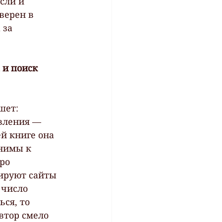
сли и 
верен в 
за 
 и поиск 
шет: 
вления — 
й книге она 
нимы к 
ро 
ируют сайты 
число 
ся, то 
втор смело 