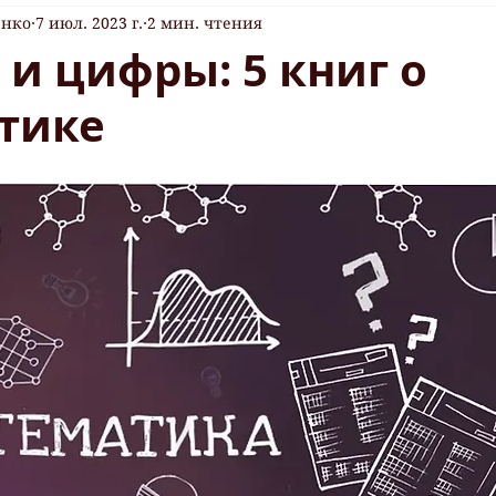
енко
7 июл. 2023 г.
2 мин. чтения
и цифры: 5 книг о
тике