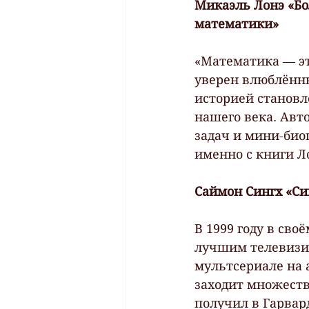
Микаэль Лонэ «Бо
математики»
«Математика — эт
уверен влюблённы
историей становл
нашего века. Авт
задач и мини-био
именно с книги Л
Саймон Сингх «Си
В 1999 году в св
лучшим телевизио
мультсериале на 
заходит множеств
получил в Гарвар