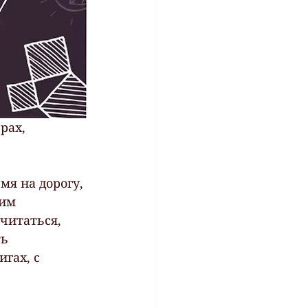
рах, 
я на дорогу, 
им 
читаться, 
ь 
гах, с 