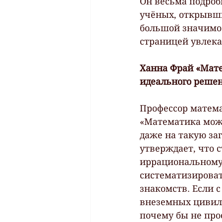
Он весьма подроб
учёных, открывш
большой значимос
страницей увлека
Ханна Фрай «Мате
идеального реше
Профессор матема
«Математика може
даже на такую за
утверждает, что 
иррациональному.
систематизирова
знакомств. Если 
внеземных цивили
почему бы не про