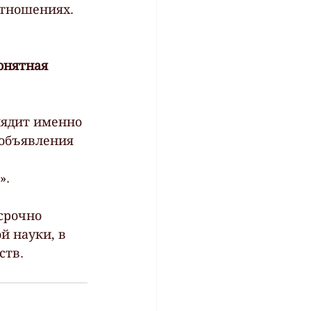
отношениях. 
онятная 
лядит именно 
 объявления 
».
срочно 
й науки, в 
ств.