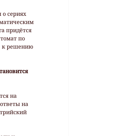
 о сериях 
ематическим 
га придётся 
втомат по 
с к решению 
тановится 
ся на 
ответы на 
стрийский 