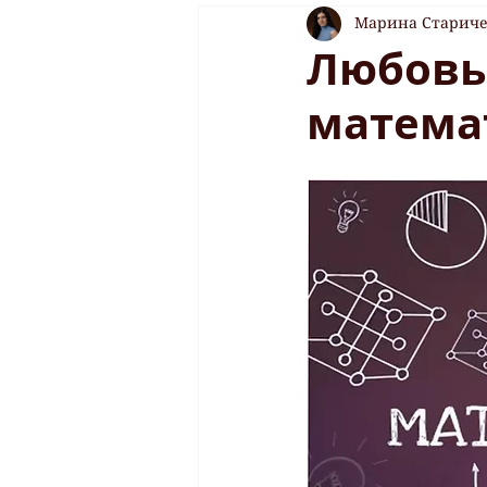
Марина Старич
Любовь 
матема