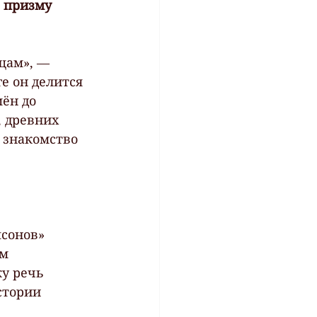
 призму 
щам», — 
е он делится 
ён до 
 древних 
 знакомство 
сонов» 
м 
у речь 
стории 