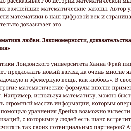
но рассказывает об истории математической мы
их важнейшие математические законы. Автор у
ти математики в наш цифровой век и страница 
тельно доказывает это.
матика любви. Закономерности, доказательства
ния»
тики Лондонского университета Ханна Фрай пи
т предложить новый взгляд на очень многие я
гадочную и эфемерную вещь, как любовь». В свое
строгие математические формулы вполне приме
 Например, используя математику, можно быст
ть огромный массив информации, которым опер
с помощью уравнения Дрейка возможно вывести 
заций, с которыми у людей есть шанс встретить
считать так своих потенциальных партнеров? А