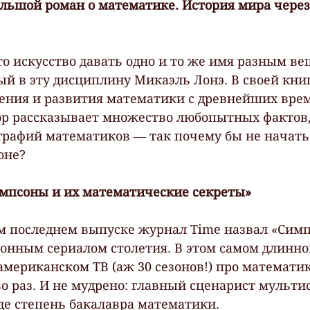
льшой роман о математике. История мира через
о искусство давать одно и то же имя разным ве
й в эту дисциплину Микаэль Лонэ. В своей книг
ения и развития математики с древнейших врем
ор рассказывает множество любопытных фактов,
графий математиков — так почему бы не начать
оне?
мпсоны и их математические секреты»
оём последнем выпуске журнал Time назвал «Симп
нным сериалом столетия. В этом самом длинно
американском ТВ (аж 30 сезонов!) про математик
о раз. И не мудрено: главный сценарист мульти
де степень бакалавра математики.