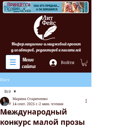
Информационно-имиджевый проект
для авторов, редакторов и писателей
Меню
Войти
сайта
Пост
Всё
Марина Стариченко
Всё
14 сент. 2025 г.
2 мин. чтения
Международный
Новости
конкурс малой прозы
Статьи