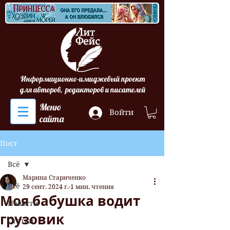
Информационно-имиджевый проект
для авторов, редакторов и писателей
Меню
Войти
сайта
Пост
Всё
Марина Стариченко
Всё
29 сент. 2024 г.
1 мин. чтения
Моя бабушка водит
Новости
грузовик
Статьи