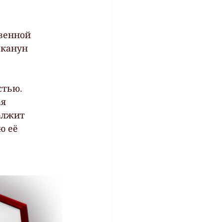
венной 
 канун 
стью. 
я  
олжит 
ю её 