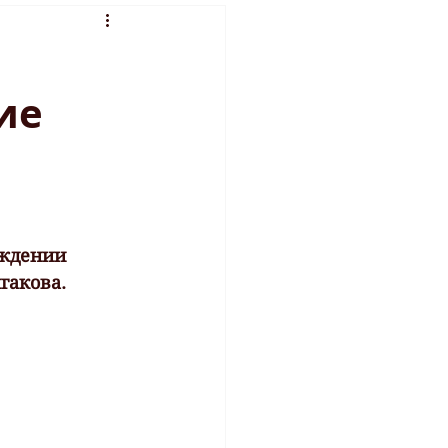
ие
ждении 
гакова.