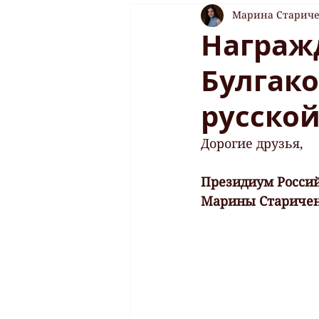
Марина Старич
Награж
Булгако
русско
Дорогие друзья, 
Президиум Россий
Марины Старичен