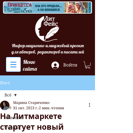
Информационно-имиджевый проект
для авторов, редакторов и писателей
Меню
Войти
сайта
Пост
Всё
Марина Стариченко
Всё
31 окт. 2023 г.
2 мин. чтения
На Литмаркете
Новости
стартует новый
Статьи