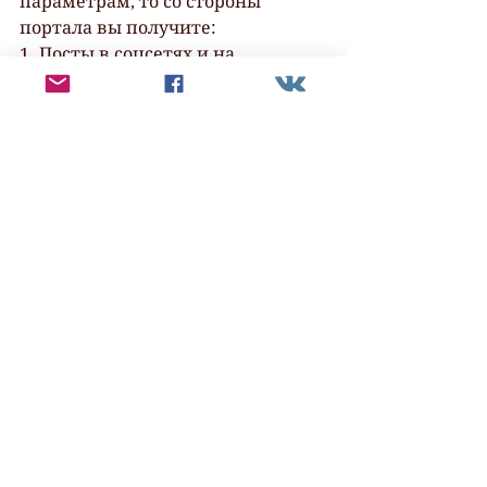
параметрам, то со стороны 
портала вы получите:
1. Посты в соцсетях и на 
информационных порталах от 
лица Литмаркет;
2. Почтовую рассылку на 700 000 
пользователей портала 
Литмаркет;
3. Баннер на главной странице 
портала (1 неделя); ведущий на 
отдельную страницу с работами 
участников литмоба.
В какой момент начнётся 
поддержка литмоба (в день 
публикации первой  работы, или 
после того, как будет 
опубликовано несколько (или 
все)  работы участников) - 