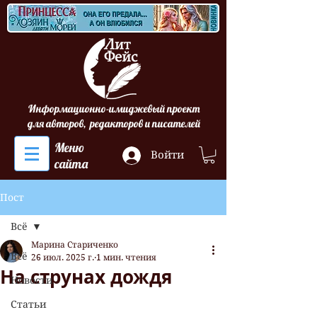
Информационно-имиджевый проект
для авторов, редакторов и писателей
Меню
Войти
сайта
Пост
Всё
Марина Стариченко
Всё
26 июл. 2025 г.
1 мин. чтения
На струнах дождя
Новости
Статьи