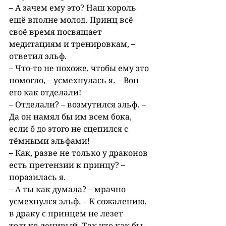
– А зачем ему это? Наш король 
ещё вполне молод. Принц всё 
своё время посвящает 
медитациям и тренировкам, – 
ответил эльф.
– Что-то не похоже, чтобы ему это 
помогло, – усмехнулась я. – Вон 
его как отделали!
– Отделали? – возмутился эльф. – 
Да он намял бы им всем бока, 
если б до этого не сцепился с 
тёмными эльфами!
– Как, разве не только у драконов 
есть претензии к принцу? – 
поразилась я.
– А ты как думала? – мрачно 
усмехнулся эльф. – К сожалению, 
в драку с принцем не лезет 
только ленивый. Так что как бы 