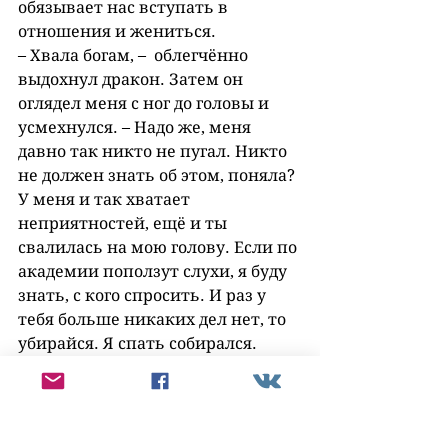
обязывает нас вступать в 
отношения и жениться.
– Хвала богам, –  облегчённо 
выдохнул дракон. Затем он 
оглядел меня с ног до головы и 
усмехнулся. – Надо же, меня 
давно так никто не пугал. Никто 
не должен знать об этом, поняла? 
У меня и так хватает 
неприятностей, ещё и ты 
свалилась на мою голову. Если по 
академии поползут слухи, я буду 
знать, с кого спросить. И раз у 
тебя больше никаких дел нет, то 
убирайся. Я спать собирался.
Я от досады чуть ногой не 
топнула. Вот же упрямец! Может, 
я вообще зря его спасала? 
Кажется, понимаю, почему 