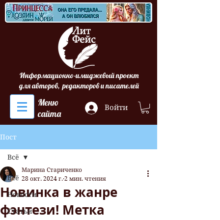
Информационно-имиджевый проект
для авторов, редакторов и писателей
Меню
Войти
сайта
Пост
Всё
Марина Стариченко
Всё
28 окт. 2024 г.
2 мин. чтения
Новинка в жанре
Новости
фэнтези! Метка
Статьи