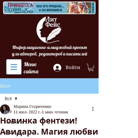
Информационно-имиджевый проект
для авторов, редакторов и писателей
Меню
Войти
сайта
Пост
Всё
Марина Стариченко
Всё
11 июл. 2022 г.
1 мин. чтения
Новинка фентези!
Новости
Авидара. Магия любви
Статьи