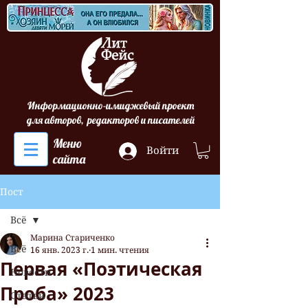
Информационно-имиджевый проект
для авторов, редакторов и писателей
Меню
Войти
сайта
Пост
Всё
Марина Стариченко
Всё
16 янв. 2023 г.
1 мин. чтения
Первая «Поэтическая
Новости
Проба» 2023
Статьи