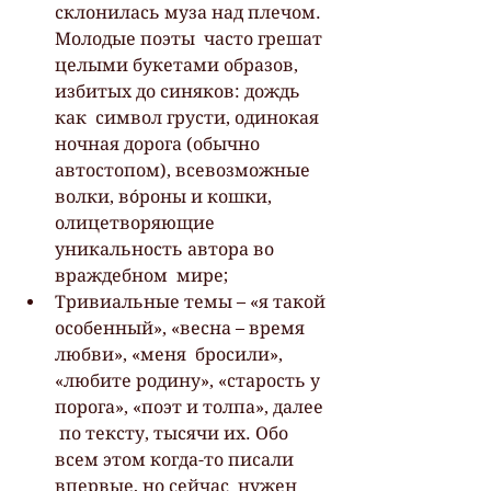
склонилась муза над плечом. 
Молодые поэты  часто грешат 
целыми букетами образов, 
избитых до синяков: дождь 
как  символ грусти, одинокая 
ночная дорога (обычно 
автостопом), всевозможные  
волки, вóроны и кошки, 
олицетворяющие 
уникальность автора во 
враждебном  мире;
Тривиальные темы – «я такой 
особенный», «весна – время 
любви», «меня  бросили», 
«любите родину», «старость у 
порога», «поэт и толпа», далее 
 по тексту, тысячи их. Обо 
всем этом когда-то писали 
впервые, но сейчас  нужен 