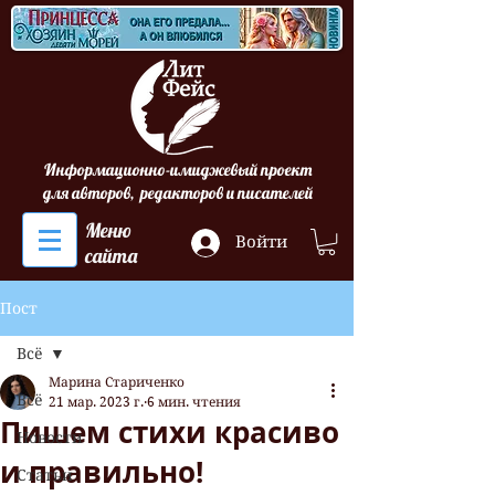
Информационно-имиджевый проект
для авторов, редакторов и писателей
Меню
Войти
сайта
Пост
Всё
Марина Стариченко
Всё
21 мар. 2023 г.
6 мин. чтения
Пишем стихи красиво
Новости
и правильно!
Статьи