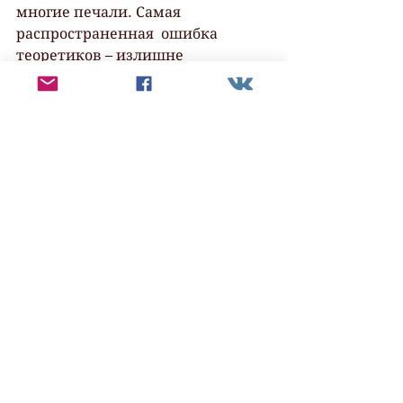
многие печали. Самая 
распространенная  ошибка 
теоретиков – излишне 
перегруженные, неестественные 
тексты.  Некоторые образы и 
приемы могут входить в моду и 
кочевать по стихам  разных 
авторов, что выглядит порой 
комично. И главный парадокс: 
чем  больше вы углубляетесь в 
детали, тем больше вам их не 
хватает. Хочется,  подобно 
футуристам, плюнуть на бумагу и 
расписаться в собственной  
беспомощности. Приходится 
заново отыскивать вдохновение 
под грудой  технических нюансов.
 А еще становится сложнее 