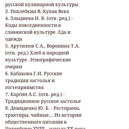
русской кулинарной культуры
3. Пoxлeбкин В. Кухня Века
4. Злыднева Н. В. (отв. ред.) - 
Коды повседневности в 
славянской культуре. Еда и 
одежда
5. Арутюнов С.А., Воронина Т.А. 
(отв. ред.) Хлеб в народной 
культуре. Этнографические 
очерки
6. Кабакова Г.И. Русские 
традиции застолья и 
гостеприимства
7. Каргин А.С. (отв. ред.) - 
Традиционное русское застолье
8. Демиденко Ю. Б. - Рестораны, 
трактиры, чайные... Из истории 
общественного питания в 
Петербурге XVIII – начала XX века