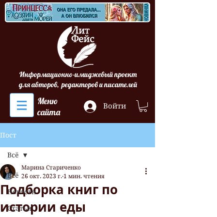
Информационно-имиджевый проект
для авторов, редакторов и писателей
Меню
Войти
сайта
Пост
Всё
Марина Стариченко
Всё
26 окт. 2023 г.
1 мин. чтения
Подборка книг по
Новости
истории еды
Статьи