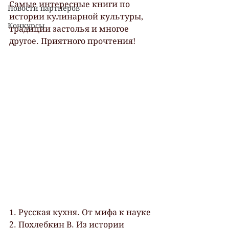
Самые интересные книги по 
Новости партнеров
истории кулинарной культуры, 
Конкурсы
традиции застолья и многое 
другое. Приятного прочтения!
1. Русская кухня. От мифа к науке
2. Пoxлeбкин В. Из истории 