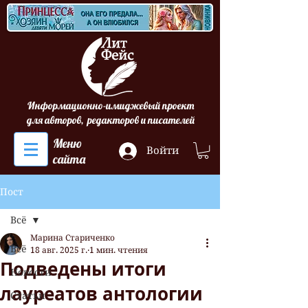
Информационно-имиджевый проект
для авторов, редакторов и писателей
Меню
Войти
сайта
Пост
Всё
Марина Стариченко
Всё
18 авг. 2025 г.
1 мин. чтения
Подведены итоги
Новости
лауреатов антологии
Статьи