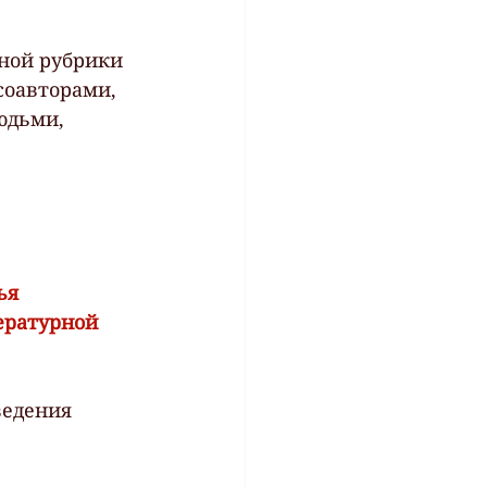
нной рубрики 
оавторами,  
юдьми, 
ья 
ературной 
ведения 