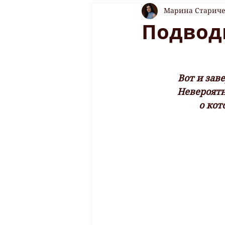
Марина Старич
Подводи
Вот и зав
Невероятн
о кот