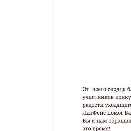
От  всего сердца 
участников конкур
радости уходящего
ЛитФейс помог Ва
Вы к нам обращали
это время!