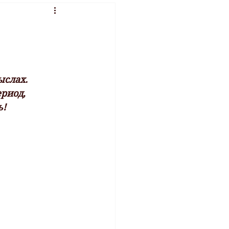
ыслах.
риод, 
ь!