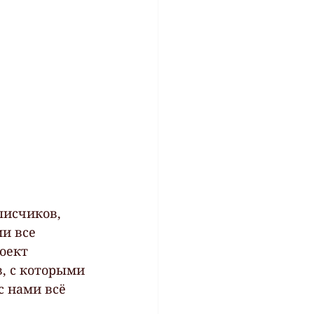
писчиков, 
и все 
оект 
, с которыми 
с нами всё 