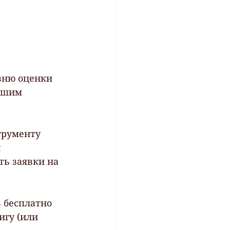
овню оценки 
ьшим 
трументу 
 
ть заявки на 
 бесплатно 
гу (или 