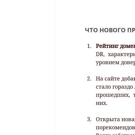
ЧТО НОВОГО П
Рейтинг доме
DR,  характер
уровнем довер
На сайте доба
стало гораздо
прошедших,  т
них.
Открыта новая
порекомендов