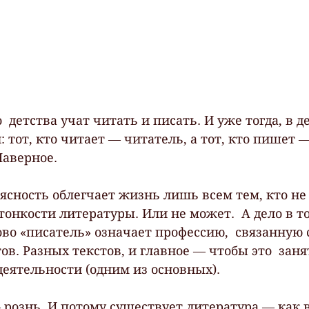
  детства учат читать и писать. И уже тогда, в д
: тот, кто читает — читатель, а тот, кто пишет —
Наверное.
 ясность облегчает жизнь лишь всем тем, кто не
 тонкости литературы. Или не может.  А дело в то
во «писатель» означает профессию,  связанную 
в. Разных текстов, и главное — чтобы это  заня
еятельности (одним из основных).  
 рознь. И потому существует литература — как в