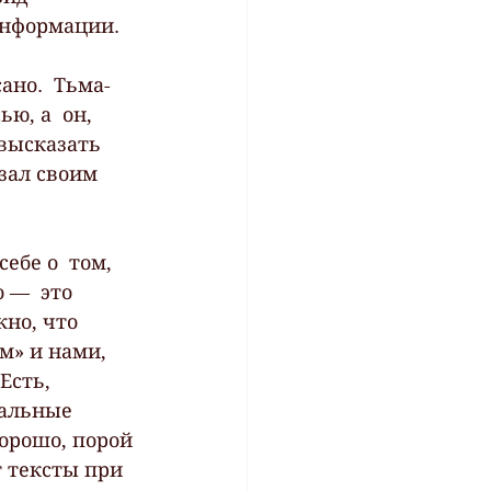
информации.  
 
ано.  Тьма-
ю, а  он, 
высказать 
зал своим 
ебе о  том, 
 —  это 
жно, что 
» и нами, 
Есть, 
тальные 
орошо, порой 
т тексты при 