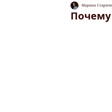
Марина Старич
Почему 