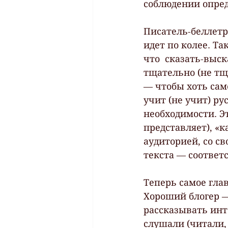
соблюдении опред
Писатель-беллетр
идет по колее. Та
что  сказать-выск
тщательно (не тщ
— чтобы хоть само
учит (не учит) р
необходимости. Эт
представляет), «к
аудиторией, со с
текста — соответ
Теперь самое гла
Хороший блогер —
рассказывать инт
слушали (читали, 