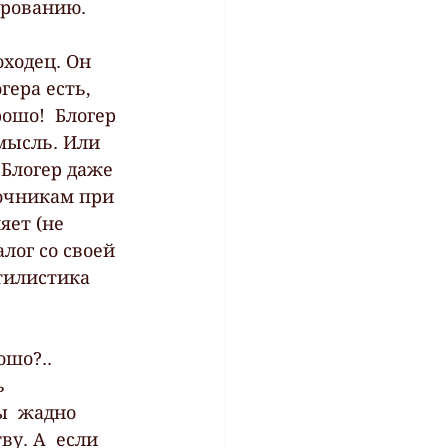
арованию. 
ходец. Он 
гера есть, 
ошо!  Блогер 
мысль. Или 
 Блогер даже 
вочникам при 
яет (не 
лог со своей 
тилистика 
шо?..  
 
ы  жадно 
у. А  если 