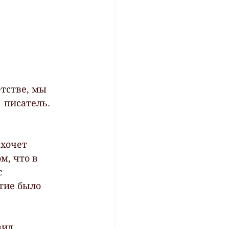
етстве, мы 
 писатель. 
 хочет 
м, что в 
с 
тие было 
ид  