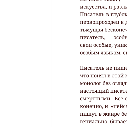
искусства, и раз
Писатель в глубо
первопроходец в д
тьмущая бесконечн
писатель, — особ
свои особые, уни
особым языком, св
Писатель не пишет
что понял в этой 
монолог без огляд
настоящий писате
смертными.  Все 
конечно, и  «пейс
пишут в жанре бе
гениально, бывает