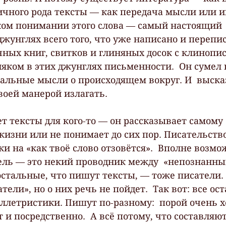
личного рода тексты — как передача мысли или 
ком понимании этого слова — самый настоящий 
жунглях всего того, что уже написано и перепис
ых книг, свитков и глиняных досок с клинопись
няком в этих джунглях письменности.  Он сумел 
кальные мысли о происходящем вокруг. И  выска
оей манерой излагать.  
 тексты для кого-то — он рассказывает самому с
жизни или не понимает до сих пор. Писательство
ки на «как твоё слово отзовётся».  Вполне возмо
ль — это некий проводник между  «непознанным
остальные, что пишут тексты, — тоже писатели. 
атели», но о них речь не пойдет.  Так вот: все ос
ллетристики. Пишут по-разному:  порой очень х
 и посредственно.  А всё потому, что составляю