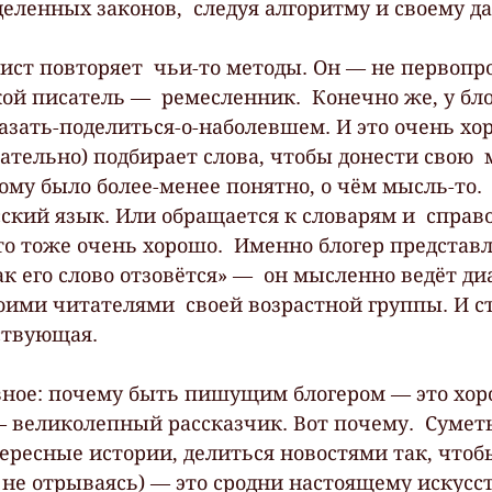
еленных законов,  следуя алгоритму и своему д
ист повторяет  чьи-то методы. Он — не первопро
кой писатель —  ремесленник.  Конечно же, у бло
азать-поделиться-о-наболевшем. И это очень хор
ательно) подбирает слова, чтобы донести свою  
му было более-менее понятно, о чём мысль-то. 
усский язык. Или обращается к словарям и  спра
о тоже очень хорошо.  Именно блогер представл
ак его слово отзовётся» —  он мысленно ведёт диа
воими читателями  своей возрастной группы. И с
ствующая.  
вное: почему быть пишущим блогером — это хоро
 великолепный рассказчик. Вот почему.  Суметь
ересные истории, делиться новостями так, чтоб
не отрываясь) — это сродни настоящему искусств