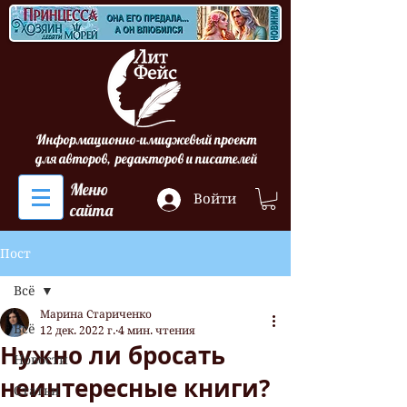
Информационно-имиджевый проект
для авторов, редакторов и писателей
Меню
Войти
сайта
Пост
Всё
Марина Стариченко
Всё
12 дек. 2022 г.
4 мин. чтения
Нужно ли бросать
Новости
неинтересные книги?
Статьи