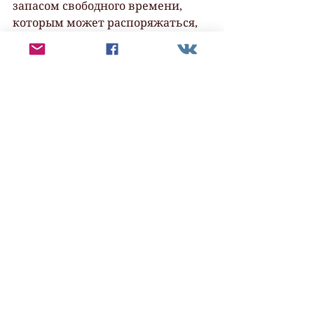
запасом свободного времени,  
которым может распоряжаться, 
скажем, обычный читатель или 
библиофил –  работа над книгой 
отнимает колоссальное 
количество времени, и писатель  
не может позволить себе 
роскоши читать всё подряд. 
Поэтому  автор должен ощущать 
определённую ответственность в 
выборе книг и чаще  стараться 
перечитывать, нежели чем 
хвататься за нашумевшие 
новинки.
Не обязательно читать по порядку
Это правило хорошо работает с  
литературой non-fiction и 