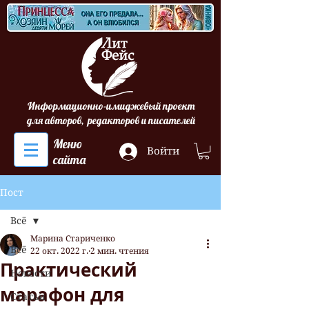
Информационно-имиджевый проект
для авторов, редакторов и писателей
Меню
Войти
сайта
Пост
Всё
Марина Стариченко
Всё
22 окт. 2022 г.
2 мин. чтения
Практический
Новости
марафон для
Статьи