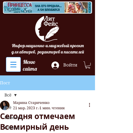
Информационно-имиджевый проект
для авторов, редакторов и писателей
Меню
Войти
сайта
Пост
Всё
Марина Стариченко
Всё
21 мар. 2023 г.
1 мин. чтения
Сегодня отмечаем
Новости
Всемирный день
Статьи