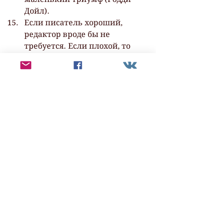
Дойл).
Если писатель хороший, 
редактор вроде бы не 
требуется. Если плохой, то 
редактор его не спасет 
(Сергей Довлатов).
Но поистине выдающуюся фразу, 
пожалуй, сказала Сара Уотерс:
Если вы действительно 
хороший писатель, 
никакие правила вам не 
понадобятся.
Золотые слова, ведь у 
каждого золотого правила есть 
такое же золотое исключение.
Статьи