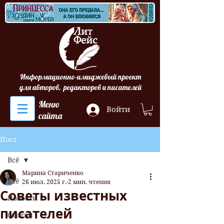
Информационно-имиджевый проект
для авторов, редакторов и писателей
Меню
Войти
сайта
Пост
Всё
Марина Стариченко
Всё
26 июл. 2025 г.
2 мин. чтения
Советы известных
Новости
писателей
Статьи