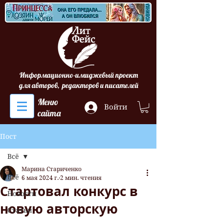
Информационно-имиджевый проект
для авторов, редакторов и писателей
Меню
Войти
сайта
Пост
Всё
Марина Стариченко
Всё
6 мая 2024 г.
2 мин. чтения
Стартовал конкурс в
Новости
новую авторскую
Статьи