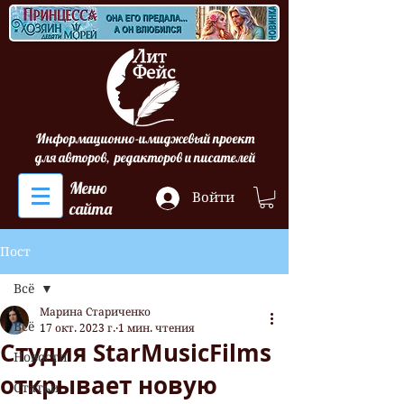
Информационно-имиджевый проект
для авторов, редакторов и писателей
Меню
Войти
сайта
Пост
Всё
Марина Стариченко
Всё
17 окт. 2023 г.
1 мин. чтения
Студия StarMusicFilms
Новости
открывает новую
Статьи