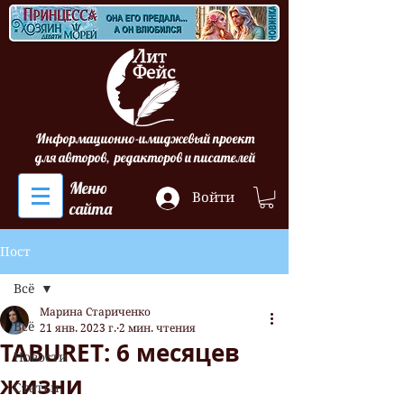
Информационно-имиджевый проект
для авторов, редакторов и писателей
Меню
Войти
сайта
Пост
Всё
Марина Стариченко
Всё
21 янв. 2023 г.
2 мин. чтения
TABURET: 6 месяцев
Новости
жизни
Статьи