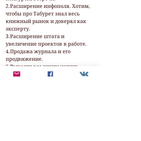
2.Расширение инфополя. Хотим, 
чтобы про Табурет знал весь 
книжный рынок и доверял как 
эксперту.
3.Расширение штата и 
увеличение проектов в работе.
4.Продажа журнала и его 
продвижение.
5.Вывести все книги наших 
авторов на хорошие (нет, 
ОТЛИЧНЫЕ!) продажи.
6.Запустить академию по 
книжному маркетингу.
ps от Майи:
"Спасибо  всем, кто доверился 
нам — тогда ещё совсем 
маленьким. Многие говорили,  