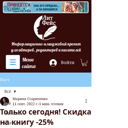
Информационно-имиджевый проект
для авторов, редакторов и писателей
Меню
Войти
сайта
Пост
Всё
Марина Стариченко
Всё
11 сент. 2022 г.
1 мин. чтения
Только сегодня! Скидка
Новости
на книгу -25%
Статьи