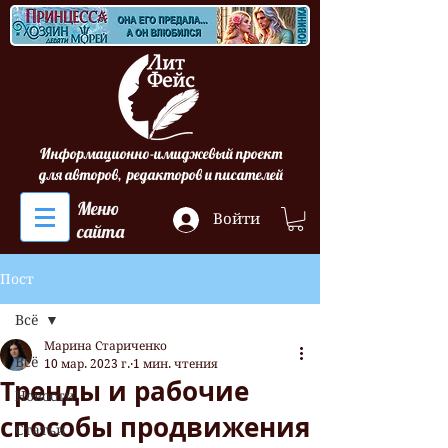
Информационно-имиджевый проект
для авторов, редакторов и писателей
Меню
Войти
сайта
Пост
Всё
Марина Стариченко
Всё
10 мар. 2023 г.
1 мин. чтения
Тренды и рабочие
Новости
способы продвижения
Статьи