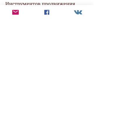
Инструментов продвижения 
книги более 100 и пока вы не 
испробуете все, не узнаете, какой 
сработает у вас.
Новости партнеров
Смотреть все
Недавние посты