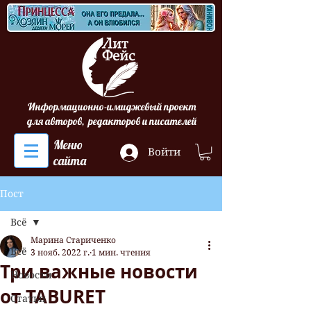
Информационно-имиджевый проект
для авторов, редакторов и писателей
Меню
Войти
сайта
Пост
Всё
Марина Стариченко
Всё
3 нояб. 2022 г.
1 мин. чтения
Три важные новости
Новости
от TABURET
Статьи