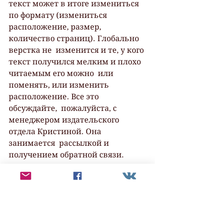
текст может в итоге измениться 
по формату (измениться  
расположение, размер, 
количество страниц). Глобально 
верстка не  изменится и те, у кого 
текст получился мелким и плохо 
читаемым его можно  или 
поменять, или изменить  
расположение. Все это 
обсуждайте,  пожалуйста, с 
менеджером издательского 
отдела Кристиной. Она 
занимается  рассылкой и 
получением обратной связи.
Выход электронного журнала  
10.11, тогда же отдаем в печать и 
через 2-3 недели начинаем 
отправку  бумажных 