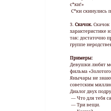
с*ки!»
 С*ки скинулись
3. 
Скачок. 
Скачок 
характеристике н
так: достаточно 
группе неродстве
Примеры:
Девушки любят мо
фильма «Золотого
Янычары не знают
советским миллио
Диалог двух подру
 — Что для тебя 
 — Три вещи.