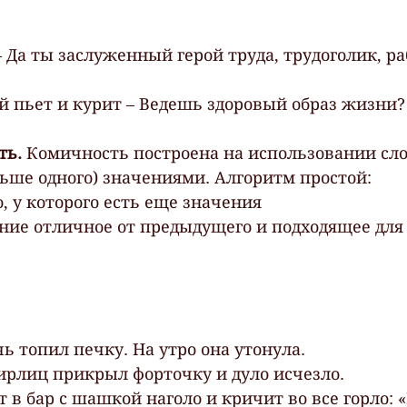
 Да ты заслуженный герой труда, трудоголик, р
й пьет и курит – Ведешь здоровый образ жизни?
ь. 
Комичность построена на использовании сло
ьше одного) значениями. Алгоритм простой:
о, у которого есть еще значения
ь топил печку. На утро она утонула.
тирлиц прикрыл форточку и дуло исчезло.