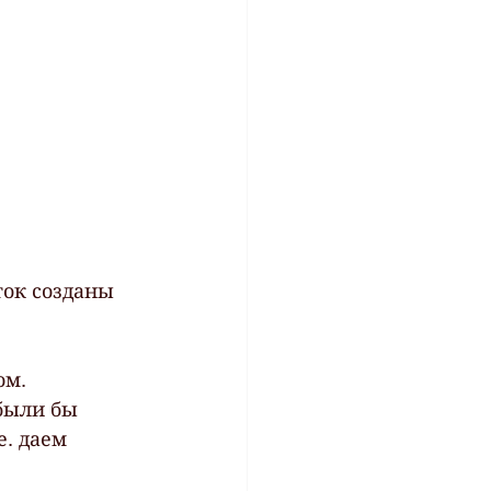
ок созданы 
м.  
были бы 
. даем 