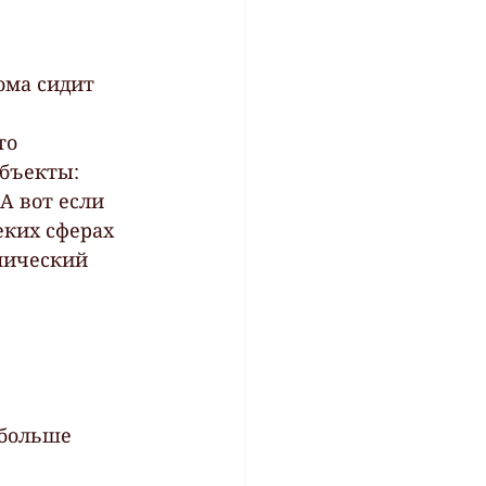
ома сидит
то 
бъекты: 
А вот если 
ких сферах 
мический 
 больше