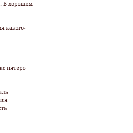
. В хорошем 
ас пятеро
аль 
лся 
ть  