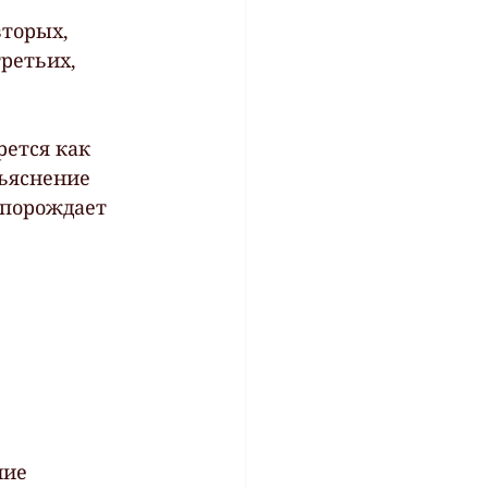
ретьих,  
ется как 
бъяснение 
 порождает 
ие 