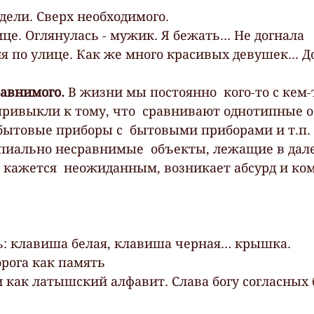
дели. Сверх необходимого.
е. Оглянулась - мужик. Я бежать... Не догнала
я по улице. Как же много красивых девушек... Д
авнимого.
 В жизни мы постоянно  кого-то с кем-
ривыкли к тому, что  сравнивают однотипные о
бытовые приборы с  бытовыми приборами и т.п. 
иально несравнимые  объекты, лежащие в дале
то кажется  неожиданным, возникает абсурд и ко
ь: клавиша белая, клавиша черная… крышка.
рога как память
 как латышский алфавит. Слава богу согласных