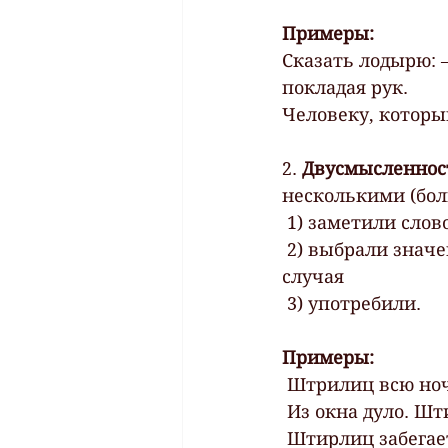
Примеры:
Сказать лодырю: –
покладая рук.
Человеку, которы
2.
 Двусмысленност
несколькими (бол
 1) заметили слов
 2) выбрали значение отличное от предыдущего и подходящее для данного 
случая
 3) употребили.
Примеры:
 Штрилиц всю ноч
 Из окна дуло. Ш
 Штирлиц забегает в бар с шашкой наголо и кричит во все горло: «Порублю 