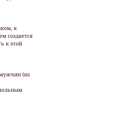
ком, к 
м создается 
ь к этой 
мужчин (из 
дпольным 