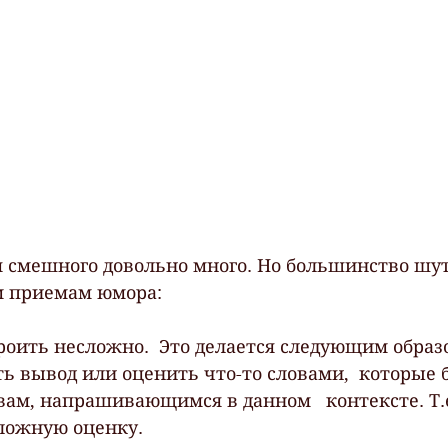
 смешного довольно много. Но большинство шут
м приемам юмора:
троить несложно.  Это делается следующим образо
ть вывод или оценить что-то словами,  которые 
вам, напрашивающимся в данном   контексте. Т.е
ложную оценку.