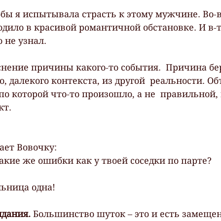
одило в красивой романтичной обстановке. И в-т
 не узнал.
снение причины какого-то события.  Причина бер
о, далекого контекста, из другой  реальности. О
по которой что-то произошло, а не  правильной,
кт.
ает Вовочку:
 такие же ошибки как у твоей соседки по парте?
льница одна!
дания. 
Большинство шуток – это и есть замещен