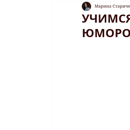
Марина Старич
УЧИМСЯ
ЮМОР