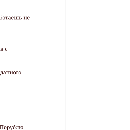
аботаешь не 
в с 