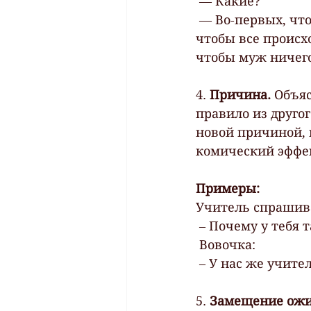
 — Какие?
 — Во-первых, чтобы я испытывала страсть к этому мужчине. Во-вторых,  
чтобы все происх
чтобы муж ничего
4. 
Причина.
 Объя
правило из другог
новой причиной, 
комический эффе
Примеры:
Учитель спрашив
 – Почему у тебя
 Вовочка:
 – У нас же учите
5.
 Замещение ожи