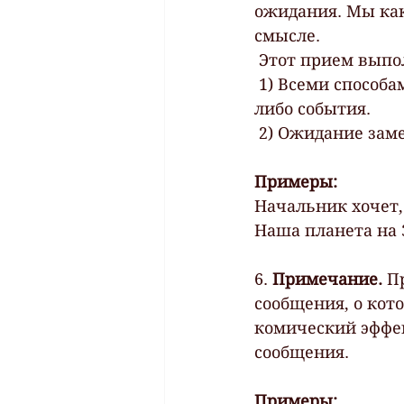
ожидания. Мы ка
смысле.
 Этот прием выпо
 1) Всеми способами у собеседника создается ожидание наступления какого-
либо события.
 2) Ожидание зам
Примеры:
Начальник хочет,
Наша планета на 
6.
 Примечание. 
П
сообщения, о кот
комический эффек
сообщения.
Примеры: