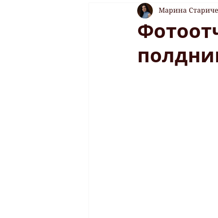
Марина Старич
Фотоотч
полдни