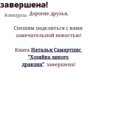
завершена!
Новости партнеров
Дорогие друзья,
Конкурсы
Спешим поделиться с вами 
замечательной новостью!
Книга 
Натальи Самартцис 
"Хозяйка дикого 
дракона"
  завершена!