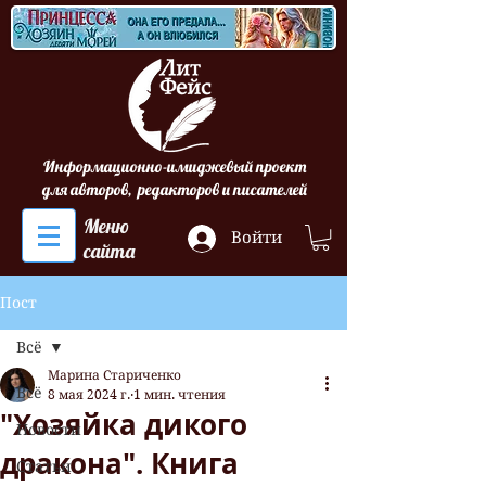
Информационно-имиджевый проект
для авторов, редакторов и писателей
Меню
Войти
сайта
Пост
Всё
Марина Стариченко
Всё
8 мая 2024 г.
1 мин. чтения
"Хозяйка дикого
Новости
дракона". Книга
Статьи