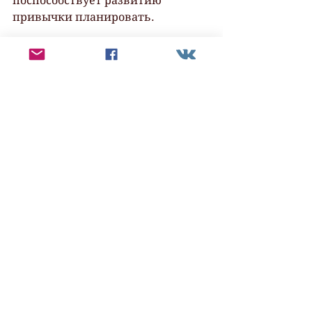
поспособствует развитию 
привычки планировать.
Планирование и 
приоритизация
Благодаря привычке 
планировать и выделять 
приоритеты вы сможете 
добиться оптимального 
распределения ресурсов и 
сосредоточения на важных делах. 
Не держите список в голове – 
запишите. Не планируйте на 
день больше 2-3 важных дел. 
Составили список – следуйте ему. 
Отдавайте предпочтение делам 
важным и срочным, а не 
срочным, но не важным. В целом 