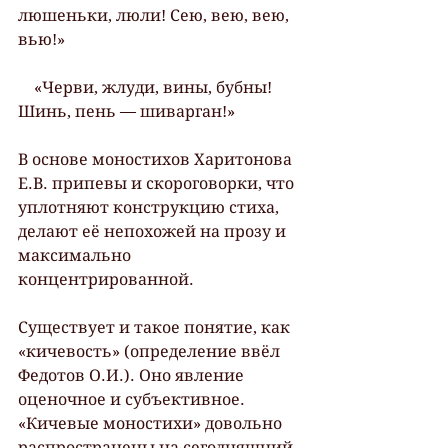
люшеньки, люли! Сею, вею, вею, 
вью!»
    «Черви, жлуди, вины, бубны! 
Шинь, пень — шиварган!»
В основе моностихов Харитонова 
Е.В. припевы и скороговорки, что 
уплотняют конструкцию стиха, 
делают её непохожей на прозу и 
максимально 
концентрированной.
Существует и такое понятие, как 
«кичевость» (определение ввёл 
Федотов О.И.). Оно явление 
оценочное и субъективное. 
«Кичевые моностихи» довольно 
распространены на сегодняшний 