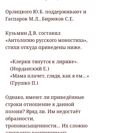
Орлицкого Ю.Б. поддерживают и 
Гаспаров М.Л., Бирюков С.Е.
Кузьмин Д.В. составил 
«Антологию русского моностиха», 
стихи откуда приведены ниже.
    «Клерки тянутся к лирике».
    (Иорданский Е.)
    «Мама плачет, глядя, как я ем…»
    (Грушко П.)
Однако, имеют ли приведённые 
строки отношение к данной 
поэзии? Вряд ли. Им недостаёт 
образности, 
тропонасыщенности… Их сложно 
адекватно воспринимать 