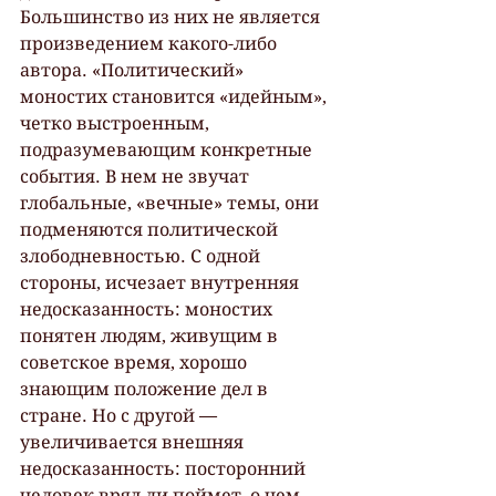
Большинство из них не является 
произведением какого-либо 
автора. «Политический» 
моностих становится «идейным», 
четко выстроенным, 
подразумевающим конкретные 
события. В нем не звучат 
глобальные, «вечные» темы, они 
подменяются политической 
злободневностью. С одной 
стороны, исчезает внутренняя 
недосказанность: моностих 
понятен людям, живущим в 
советское время, хорошо 
знающим положение дел в 
стране. Но с другой — 
увеличивается внешняя 
недосказанность: посторонний 
человек вряд ли поймет, о чем 