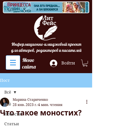
Информационно-имиджевый проект
для авторов, редакторов и писателей
Меню
Войти
сайта
Пост
Всё
Марина Стариченко
Всё
28 янв. 2023 г.
4 мин. чтения
Что такое моностих?
Новости
Статьи