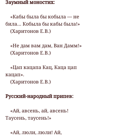
Заумный моностих:
    «Кабы была бы кобыла — не 
била… Кобыла бы кабы была!»
    (Харитонов Е.В.)
    «Не дам вам дам, Ван Дамм!»
    (Харитонов Е.В.)
    «Цап кацапа Кац, Каца цап 
кацап».
    (Харитонов Е.В.)
Русский-народный припев:
    «Ай, авсень, ай, авсень! 
Таусень, таусень!»
    «Ай, люли, люли! Ай, 