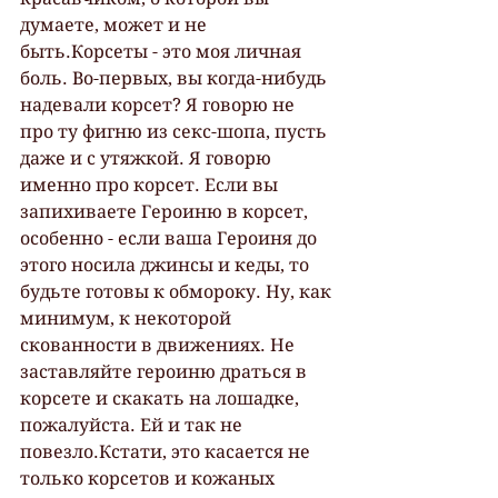
думаете, может и не 
быть.Корсеты - это моя личная 
боль. Во-первых, вы когда-нибудь 
надевали корсет? Я говорю не 
про ту фигню из секс-шопа, пусть 
даже и с утяжкой. Я говорю 
именно про корсет. Если вы 
запихиваете Героиню в корсет, 
особенно - если ваша Героиня до 
этого носила джинсы и кеды, то 
будьте готовы к обмороку. Ну, как 
минимум, к некоторой 
скованности в движениях. Не 
заставляйте героиню драться в 
корсете и скакать на лошадке, 
пожалуйста. Ей и так не 
повезло.Кстати, это касается не 
только корсетов и кожаных 