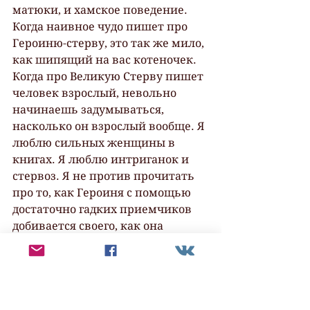
матюки, и хамское поведение. 
Когда наивное чудо пишет про 
Героиню-стерву, это так же мило, 
как шипящий на вас котеночек. 
Когда про Великую Стерву пишет 
человек взрослый, невольно 
начинаешь задумываться, 
насколько он взрослый вообще. Я 
люблю сильных женщины в 
книгах. Я люблю интриганок и 
стервоз. Я не против прочитать 
про то, как Героиня с помощью 
достаточно гадких приемчиков 
добивается своего, как она 
манипулирует людьми и 
использует запрещенные 
заклинания. Одно но. При этом 
Героиня должна хорошо 
осознавать, что она такое, и идти 