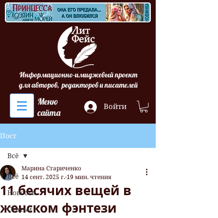
Информационно-имиджевый проект
для авторов, редакторов и писателей
Меню
Войти
сайта
Пост
Всё
Марина Стариченко
Всё
14 сент. 2025 г.
19 мин. чтения
11 бесячих вещей в
Новости
женском фэнтези
Статьи