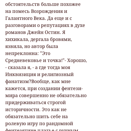
обстоятельств больше похожее 
на помесь Возрождения и 
Галантного Века. Да еще и с 
разговорами о репутациях в духе 
романов Джейн Остин. Я 
хихикала, дергала бровями, 
язвила, но автор была 
непреклонна: "Это 
Средневековье и точка!"- Хорошо, 
- сказала я, - а где тогда моя 
Инквизиция и религиозный 
фанатизм?Вообще, как мне 
кажется, при создании фентези-
мира совершенно не обязательно 
придерживаться строгой 
историчности. Это как не 
обязательно шить себе на 
ролевую игру по рандомной 
фентезятине платье с ручным 