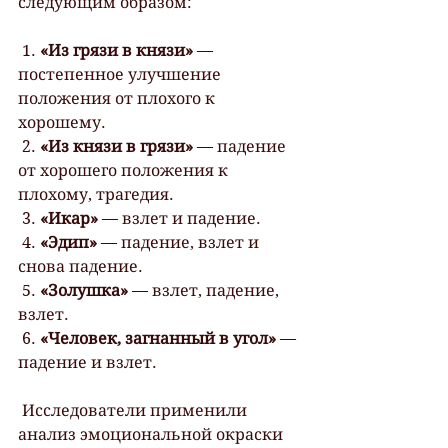
следующим образом:
 1. 
«Из грязи в князи»
 — 
постепенное улучшение 
положения от плохого к 
хорошему.
 2. 
«Из князи в грязи»
 — падение 
от хорошего положения к 
плохому, трагедия.
 3. 
«Икар»
 — взлет и падение.
 4. 
«Эдип»
 — падение, взлет и 
снова падение.
 5. 
«Золушка»
 — взлет, падение, 
взлет.
 6. 
«Человек, загнанный в угол»
 — 
падение и взлет.
 Исследователи применили 
анализ эмоциональной окраски 