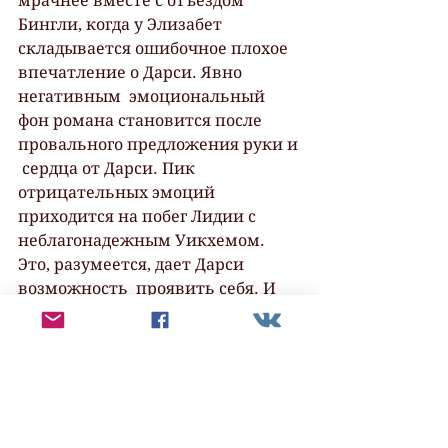
мрачнее вместе с отъездом 
Бингли, когда у Элизабет  
складывается ошибочное плохое 
впечатление о Дарси. Явно 
негативным  эмоциональный 
фон романа становится после 
провального предложения руки и 
 сердца от Дарси. Пик 
отрицательных эмоций 
приходится на побег Лидии с  
неблагонадежным Уикхемом. 
Это, разумеется, дает Дарси 
возможность  проявить себя. И 
он достойно и уверенно ей 
пользуется, покоряя сердце  
Элизабет. Повествование 
счастливо завершается, и 
каждый герой становится  
чуточку мудрее, чем он был 