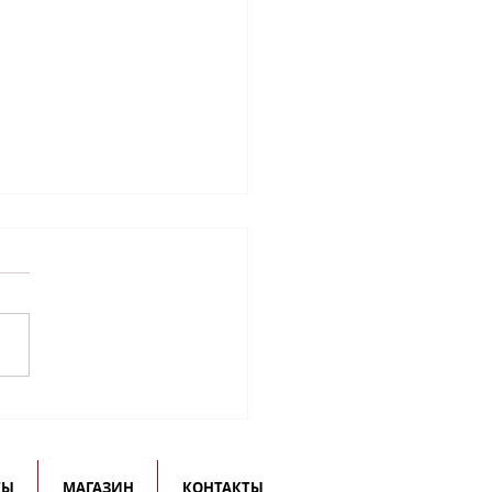
раждение медалью
оносова за вклад в
ологию русской
ТЫ
МАГАЗИН
КОНТАКТЫ