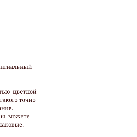
сигнальный 
тью  цветной 
такого точно 
ние. 
ы  можете 
наковые.