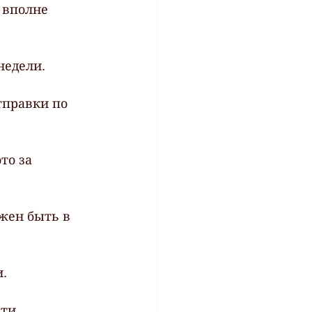
 вполне 
недели.
тправки по 
то за 
жен быть в 
и.
ти.