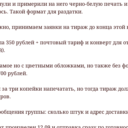
ули и примерили на него черно-белую печать и
сь. Такой формат для раздатки.
жно, принимаем заявки на тираж до конца этой 
а 350 рублей + почтовый тариф и конверт для о
).
самое но с цветными обложками, но также без фо
00 рублей. 
 за три копейки напечатать, но тогда тираж дол
ров.
ообщения группы: сколько штук и адрес доставк
т произведен 12.09 и отправка сразу по готовнос