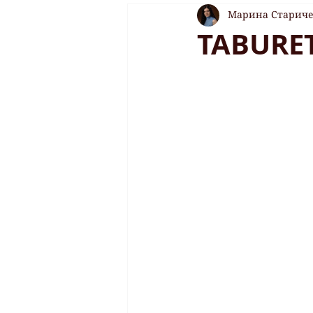
Марина Старич
TABURET