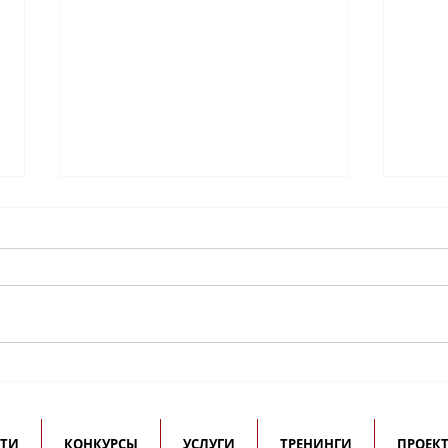
Книги подарены
Наг
библиотеке
Лом
им.Крупской
Ант
СТИ
КОНКУРСЫ
УСЛУГИ
ТРЕНИНГИ
ПРОЕК