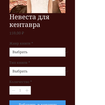
Невеста для
кентавра
Цена
159,00 ₽
Жанр книги
*
Тип книги
*
Количество
*
Добавить в корзину